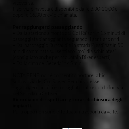
viceversa.
Il servizio navetta è disponibile dalle 8.30-10.00 e
dopo le 16.30 previo chiamata.
Per raggiungerci passeggiando
• Dalla stazione a monte del Col Raiser in 15 minuti di
passeggiata pianeggiante seguendo il sentiero nr 4.
• Dal parcheggio Runcaudie in strada Plesdinaz in 50
min di camminata sul sentiero “troi dla schirlates”
(consigliato anche per Mountain Biker esperti).
• Dalla cima del Seceda in 45 min.
NOTA BENE: non è consentito portare la bici
sull’ovovia del Col Raiser. Per chi volesse
raggiungerci in bici è consigliato salire con la funivia
del Seceda da Ortisei.
Ricordiamo di rispettare gli orari di chiusura degli
impianti.
Purtroppo non sono effettuabili trasporti da valle.