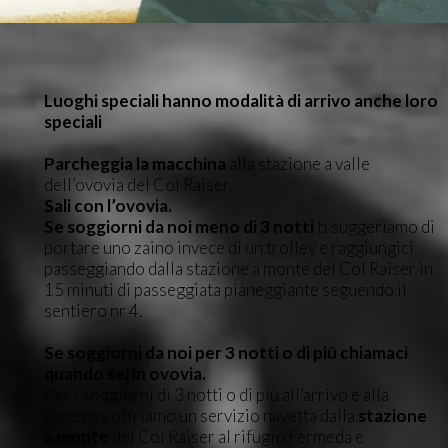
Luoghi speciali hanno modalità di arrivo anche loro
speciali
Parcheggia la macchina
alla stazione a valle
dell’ovovia del Col Raiser.
Sali con l’ovovia.
Se soggiorni da noi meno di 3 notti
ti suggeriamo di
portare uno zaino invece di un trolley e raggiungici
passeggiando dalla stazione a monte del Col Raiser in
15 minuti di passeggiata pianeggiante seguendo il
sentiero nr 4.
Se soggiorni da noi per 3 notti o di più chiamaci
quando sei in ovovia.
Per i soggiorni di 3 notti o di più all’arrivo e alla
partenza offriamo un servizio navetta dalla
stazione
a monte
del Col Raiser al rifugio Fermeda e