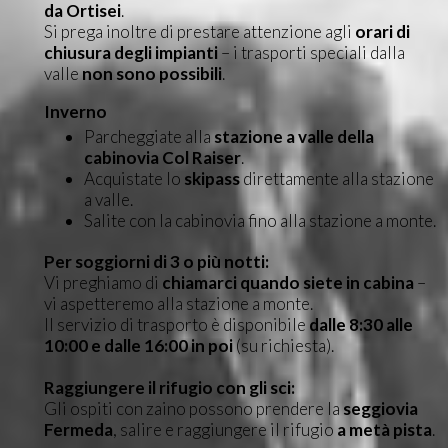
da Ortisei
.
Si prega inoltre di prestare attenzione agli
orari di
chiusura degli impianti
– i trasporti speciali dalla
valle
non sono possibili
.
Inverno
Parcheggiate alla
stazione a valle della
cabinovia Col Raiser
.
Acquistate lo
skipass
direttamente alla stazione
a valle.
Salite con la cabinovia fino alla stazione a monte.
Per soggiorni di 3 o più notti:
Vi preghiamo di
chiamarci quando siete in cabina
–
vi aspetteremo alla stazione a monte.
Il servizio di trasporto è disponibile
dalle 8:30 alle
10:00 e dalle 16:00 in poi
(su richiesta).
Raggiungere il rifugio con gli sci:
Gli ospiti con zaino possono prendere la
seggiovia
Fermeda
, salire e raggiungere il rifugio
a metà pista
.