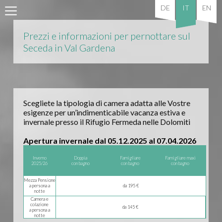
DE
IT
EN
Prezzi e informazioni per pernottare sul
Seceda in Val Gardena
Scegliete la tipologia di camera adatta alle Vostre
esigenze per un’indimenticabile vacanza estiva e
invernale presso il Rifugio Fermeda nelle Dolomiti
Apertura invernale dal 05.12.2025 al 07.04.2026
Inverno
Doppia
Famigliare
Famigliare maxi
2025/26
con bagno
con bagno
con bagno
Mezza Pensione
a persona a
da 195 €
notte
Camera e
colazione
da 145 €
a persona a
notte