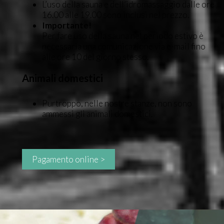
L’uso della sauna e dell’idromassaggio dalle ore
16.00 alle 19.00 sono inclusi nel prezzo.
Importante!
Per fare uso della sauna nel periodo estivo è
necessaria una comunicazione via e-mail fino
alle ore 10 del giorno stesso.
Animali domestici
Purtroppo, nelle nostre stanze, non sono
ammessi gli animali domestici.
Pagamento online >