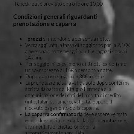
Il check-out è previsto entro le ore 10.00.
Condizioni generali riguardanti
prenotazione e caparra
I
prezzi
si intendono a persona a notte.
Verrà aggiunta la tassa di soggiorno pari a 2,10€
a persona a notte per gli adulti e ragazzi sopra i
14 anni
.
Per soggiorni brevi meno di 3 notti calcoliamo
un sovraprezzo di 15€ a persona a notte.
Doppia ad uso singolo: +30€ a notte.
La prenotazione sarà valida solo dopo conferma
scritta da parte del Rifugio Fermeda e la
comunicazione dei dati della carta di credito
(intestatario, numero, validità) oppure il
ricevuto pagamento della caparra.
La caparra confirmatoria
deve essere versata
entro due settimane dalla data di prenotazione,
altrimenti la prenotazione verrà
automaticamente annullata.