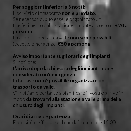
Per soggiorni inferiori a 3 notti:
Il servizio di trasporto
non è previsto
.
Se necessario, può essere organizzato un
trasferimento dalla stazione a monte al costo di
€20 a
persona
.
I trasporti speciali da valle
non sono possibili
(eccetto emergenze:
€50 a persona
).
Avviso importante sugli orari degli impianti
Si noti che:
L’arrivo dopo la chiusura degli impianti non è
considerato un’emergenza
.
In tal caso
non è possibile organizzare un
trasporto da valle
.
Vi invitiamo pertanto a pianificare il vostro arrivo in
modo
da trovarvi alla stazione a valle prima della
chiusura degli impianti
.
Orari di arrivo e partenza
È possibile effettuare il check-in dalle ore 15.00 in
poi.