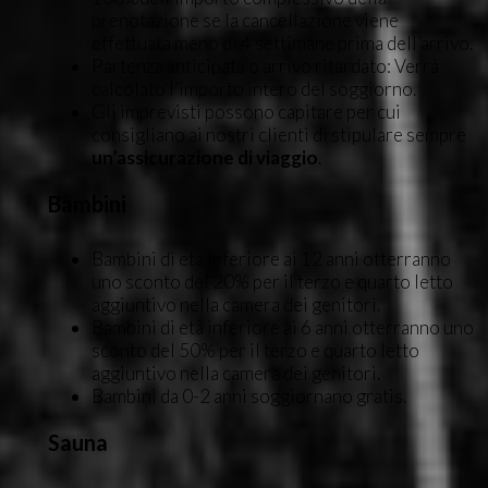
prenotazione se la cancellazione viene
effettuata meno di 4 settimane prima dell’arrivo.
Partenza anticipata o arrivo ritardato: Verrà
calcolato l’importo intero del soggiorno.
Gli imprevisti possono capitare per cui
consigliano ai nostri clienti di stipulare sempre
un’assicurazione di viaggio
.
Bambini
Bambini di età inferiore ai 12 anni otterranno
uno sconto del 20% per il terzo e quarto letto
aggiuntivo nella camera dei genitori.
Bambini di età inferiore ai 6 anni otterranno uno
sconto del 50% per il terzo e quarto letto
aggiuntivo nella camera dei genitori.
Bambini da 0-2 anni soggiornano gratis.
Sauna