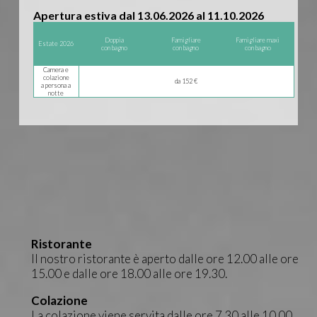
Apertura estiva dal 13.06.2026 al 11.10.2026
Doppia
Famigliare
Famigliare maxi
Estate 2026
con bagno
con bagno
con bagno
Camera e
colazione
da 152 €
a persona a
notte
Ristorante
Il nostro ristorante è aperto dalle ore 12.00 alle ore
15.00 e dalle ore 18.00 alle ore 19.30.
Colazione
La colazione viene servita dalle ore 7.30 alle 10.00.