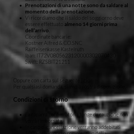
Prenotazioni di una notte sono da saldare al
momento della prenotazione.
Vi ricordiamo che il saldo del soggiorno deve
essere effettuato
almeno 14 giorni prima
dell’arrivo
.
Coordinate bancarie:
Kostner Alfred & CO.SNC
Raiffeisenkasse Kastelruth
Iban: IT72V0805623120000302070430
Swift: RZSBIT21211
Oppure con carta sul seguente
link
.
Per qualsiasi domanda, siamo a vostra disposizione.
Condizioni di storno
La caparra confirmatoria funge da cauzione non
verrà rimborsata.
In caso di cancellazione verranno addebitati
100%dell’importo complessivo della