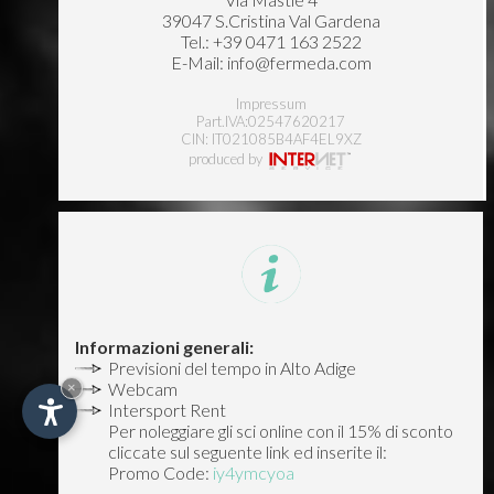
39047 S.Cristina Val Gardena
Tel.:
+39 0471 163 2522
E-Mail:
info@fermeda.com
Impressum
Part.IVA:02547620217
CIN: IT021085B4AF4EL9XZ
produced by
Informazioni generali:
Previsioni del tempo in Alto Adige
Webcam
×
Intersport Rent
Per noleggiare gli sci online con il 15% di sconto
cliccate sul seguente link ed inserite il:
Promo Code:
iy4ymcyoa