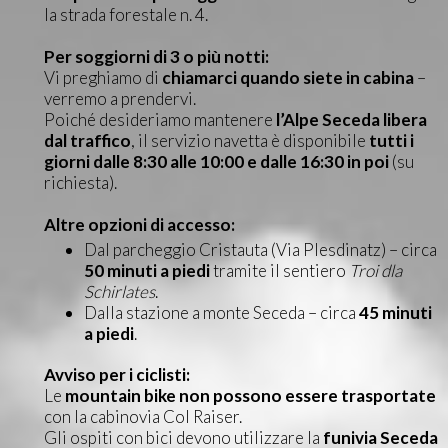
la strada forestale n. 4.
Per soggiorni di 3 o più notti:
Vi preghiamo di
chiamarci quando siete in cabina
–
verremo a prendervi.
Poiché desideriamo mantenere
l’Alpe Seceda libera
dal traffico
, il servizio navetta è disponibile
tutti i
giorni dalle 8:30 alle 10:00 e dalle 16:30 in poi
(su
richiesta).
Altre opzioni di accesso:
Dal parcheggio Cristauta (Via Plesdinatz) – circa
50 minuti a piedi
tramite il sentiero
Troi dla
Schirlates
.
Dalla stazione a monte Seceda – circa
45 minuti
a piedi
.
Avviso per i ciclisti:
Le
mountain bike non possono essere trasportate
con la cabinovia Col Raiser.
Gli ospiti con bici devono utilizzare la
funivia Seceda